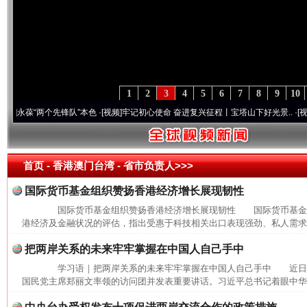
1
2
3
4
5
6
7
8
9
10
永葆“两个先锋队”本色
·[视频]
牢记初心使命 奋进复兴征程丨宝塔山下好光景..
·[视频]
因
首页
- 香港澳门台湾 -
省市负责人>>>
国际货币基金组织赞扬香港经济增长展现韧性
国际货币基金组织赞扬香港经济增长展现韧性 国际货币基金组
港经济及金融状况的评估，指出受惠于科技相关出口表现强劲、私人需求逐
把两岸关系的未来牢牢掌握在中国人自己手中
学习语｜把两岸关系的未来牢牢掌握在中国人自己手中 近日
国民党主席郑丽文率领的访问团并发表重要讲话。习近平总书记着眼中华民