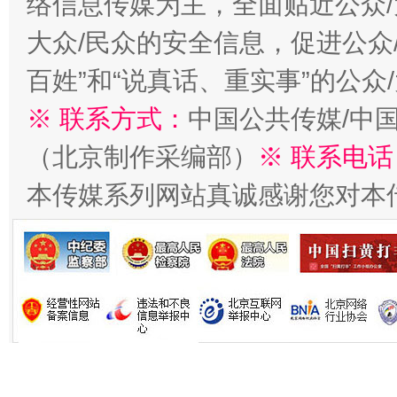
络信息传媒为主，全面贴近公众/
今
大众/民众的安全信息，促进公众
在谋一域中谋全局
百姓”和“说真话、重实事”的公众
※ 联系方式：
中国公共传媒/中
（北京制作采编部）
※ 联系电话
本传媒系列网站真诚感谢您对本
习近平的博鳌关键词
魏明亮