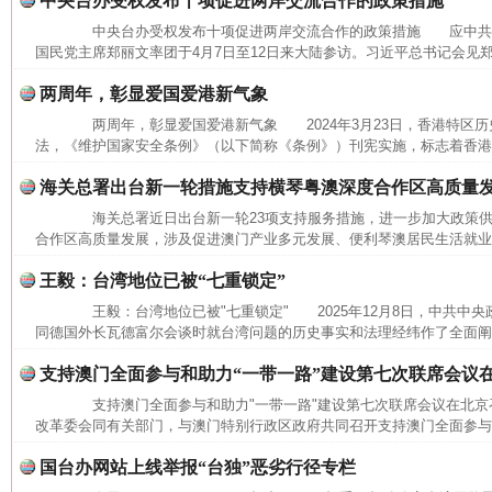
中央台办受权发布十项促进两岸交流合作的政策措施
中央台办受权发布十项促进两岸交流合作的政策措施 应中共
国民党主席郑丽文率团于4月7日至12日来大陆参访。习近平总书记会见郑
两周年，彰显爱国爱港新气象
两周年，彰显爱国爱港新气象 2024年3月23日，香港特区历
法，《维护国家安全条例》（以下简称《条例》）刊宪实施，标志着香港圆
海关总署出台新一轮措施支持横琴粤澳深度合作区高质量
海关总署近日出台新一轮23项支持服务措施，进一步加大政策供
合作区高质量发展，涉及促进澳门产业多元发展、便利琴澳居民生活就业、
王毅：台湾地位已被“七重锁定”
王毅：台湾地位已被"七重锁定" 2025年12月8日，中共中
同德国外长瓦德富尔会谈时就台湾问题的历史事实和法理经纬作了全面阐
支持澳门全面参与和助力“一带一路”建设第七次联席会议
支持澳门全面参与和助力"一带一路"建设第七次联席会议在北京
改革委会同有关部门，与澳门特别行政区政府共同召开支持澳门全面参与和助
国台办网站上线举报“台独”恶劣行径专栏
网上购药对药下症？