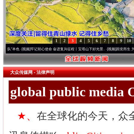
1
2
3
4
5
6
7
8
9
10
色
·[视频]
牢记初心使命 奋进复兴征程丨宝塔山下好光景..
·[视频]
因党而生 为党而战——
大众传媒网
- 法律声明
global public media
★、
在全球化的今天，众