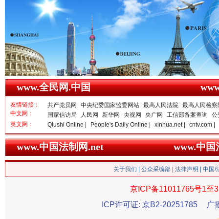
www.全民网.中国
ww
友情链接：
共产党员网
中央纪委国家监委网站
最高人民法院
最高人民检察
中文网：
国家信访局
人民网
新华网
央视网
央广网
工信部备案查询
公
衣柜里的秘密
高速路上
英文网：
Qiushi Online |
People's Daily Online |
xinhua.net |
cntv.com |
www.中国法制网.net
www.中
关于我们
|
公众采编部
|
法律声明
| 中国
京ICP备11011765号1至3
ICP许可证: 京B2-20251785
广