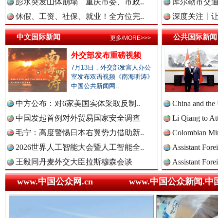
彭水突发山体崩塌 重庆市委、市政..
库尔勒市交通
中国法院新闻网.
休假、工资、社保、就业！全方位完..
深度关注丨让
中文国际新闻
公共国际新闻
更多/MORE>>>
外交部发布重磅视频
中国检察新闻网.
7月13日，外交部发言人办公
室发布双语视频《南海听涛》
“后车司机肯定在骂我”
全民健身
中国公共新闻网..
中方公布：对6家美国实体采取反制..
China and the
中国医药新闻网.
中国发起首例对外贸易国家安全调查
Li Qiang to At
毛宁：高度警惕日本右翼势力借助新..
Colombian Mini
2026世界人工智能大会暨人工智能全..
Assistant Fore
中国企业新闻网.
王毅同丹麦外交大臣拉斯穆森会谈
Assistant Fore
www.中国公众网.cn
www.中国公众新闻.中
中国农业新闻网.
世界屋脊 天路回响
永