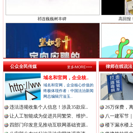
中国检察新闻网.
中国医药新闻网.
一枚“钉子”竟然扎入要害部门
公众全民传媒
律师在线说法
更多/MORE>>>
中国企业新闻网.
域名和官网，企业核..
域名和官网，企业核心价值的
终极体现作者：中国法治新闻
网总编辑亓淦玉..
中国农业新闻网.
违法违规收集个人信息！涉及35款应..
26万保费，
让人工智能成为促进共同繁荣、维护..
八一建军节｜
四部门印发意见推动互联网基础资源..
楼下漏水楼上
中国视频新闻网.