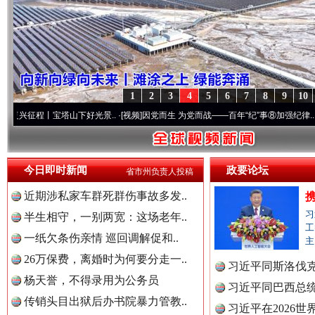
1
2
3
4
5
6
7
8
9
10
宝塔山下好光景..
·[视频]
因党而生 为党而战——百年“纪”事⑧加强纪律..
·[视频]
牢记初
“后车司机肯定在骂我”
全民健身
今日即时新闻
政要论坛
省市州负责人投稿
近期涉私家车群死群伤事故多发..
习
半生相守，一别两宽：这场老年..
工
一纸欠条伤亲情 巡回调解促和..
主
26万保费，离婚时为何要分走一..
习近平同斯洛伐
杨天誉，不得录用为公务员
习近平同巴西总
传销头目出狱后办书院暴力管教..
习近平在2026