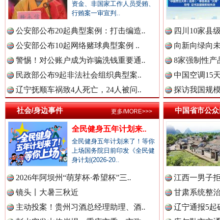
中国公众新闻网.
资金、非国家工作人员受贿、
行贿案一审宣判..
公安部公布20起典型案例：打击编造..
四川10家县
公安部公布10起网络赌球典型案例 ..
向新向绿向未
春天里的科技盛宴
中国公民新闻网.
警惕！对公账户成为诈骗洗钱重要通..
8家强制性产
民政部公布9起非法社会组织典型案..
中国空调15
辽宁抚顺车祸致4人死亡，24人被问..
探访我国规模
中国公共新闻网.
社会/身边事件
中国省市公众
更多/MORE>>>
全民健身五年计划来..
中国法制新闻网.
全民健身五年计划来了！等你
上场国务院日前印发《全民健
身计划(2026-20..
巳巳如意，开工大吉！
三轮上
2026年阿坝州“萌芽杯·希望杯”三..
江西一男子拒
中国法治新闻网.
镜头丨大暑三秋近
甘肃系统整治
主动投案！贵州习酒总经理助理、酒..
辽宁通报5起