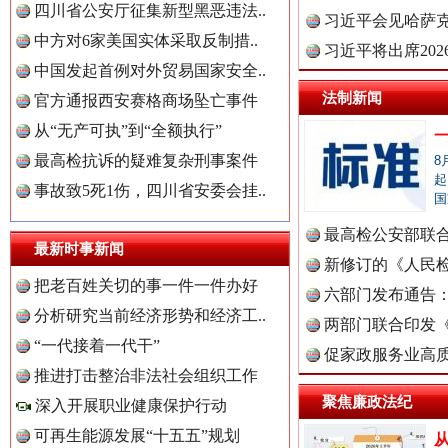
四川省公安厅征集新型黑恶违法..
理高级..
习近平会见哈萨
世界屋脊 天路回响
永
中方对6家美国实体采取反制措..
习近平将出席20
中国发起首例对外贸易国家安全..
球治理..
法制新闻
官方通报西安赛格商场坠亡事件
从“无产可执”到“全额执行”
最高检抗诉的疑难复杂刑事案件
8
起
事故致5死1伤，四川省安委会挂..
国
最高检公安部联
最新时事新闻
周岁未..
新修订的《人民
中国全民新闻网.
把老百姓关切的事一件一件办好
布
六部门发布通告
红船起航处 潮起向未来
广州首
分析研究当前经济形势和经济工..
两部门联合印发
“一代接着一代干”
定》
促家政服务业高质
中国公众新闻网.
推进打击整治非法社会组织工作
聚焦廉政法纪
深入开展职业健康保护行动
可再生能源发展“十五五”规划