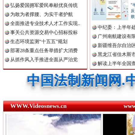
中国公民新闻网.
弘扬爱国拥军爱民奉献优良传统
"
反
为敢为者撑腰、为实干者护航
败
全面推进专业技术人才工作实现..
中纪委：上半年处
事关公共资源交易中心招标投标
中国公共新闻网.
三年瞒报超千万 隐匿收入偷税被查处..
广州南航建设有
生态环境监测“十五五”规划
新疆维吾尔自治
部署28条重点任务举措扩大消费
黑龙江省佳木斯
从抓作风入手推进全面从严治党
中国法制新闻网.
解读上半年全国
数据
中国法治新闻网.
WWW.Videosnews.cn
ww
祁连巍巍树丰碑
高回报
中国法院新闻网.