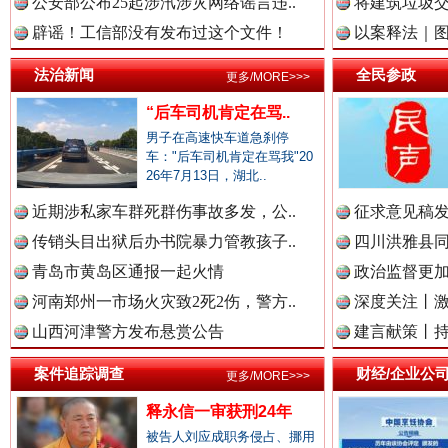
公安部公布25起涉汛涉灾网络谣言违..
将建筑垃圾
雄关漫道展新颜
“
辟谣！工信部没有发布过这个文件！
以案释法｜图“
中国廉政法纪网.
法治新闻
全民参政
更多/MORE>>>
“后车司机肯定在骂..
男子在高速快车道急刹停
车："后车司机肯定在骂我"20
中国律师在线.中
26年7月13日，湖北..
近期涉私家车群死群伤事故多发，公..
征求意见稿发
传销头目出狱后办书院暴力管教孩子..
四川洪雅县同
中国参政网.中
青岛市黄岛区通报一起火情
政治监督更
衣柜里的秘密
高速路上
河南郑州一市场火灾致2死2伤，警方..
深度关注丨
山西河津警方发布悬赏公告
建言献策丨持
中国全民新闻网.
案件追踪调查
财经/企业公
更多/MORE>>>
释永信一审获刑24年
被告人刘应成职务侵占、挪用