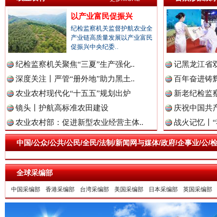
以产业富民促振兴
纪检监察机关监督护航农业全
产业链高质量发展以产业富民
促振兴中央纪委..
纪检监察机关聚焦“三夏”生产强化..
记黑龙江省双
一枚“钉子”竟然扎入要害部门
深度关注丨严管“册外地”助力黑土..
百年奋进铸辉
农业农村现代化“十五五”规划出炉
新老纪检监察
镜头丨护航高标准农田建设
庆祝中国共产
农业农村部：促进新型农业经营主体..
战火记忆丨“
中国/公众/公共/公民/全民/法制/新闻网与媒体/政府/企事业/
全球采编部
中国采编部
香港采编部
台湾采编部
美国采编部
日本采编部
英国采编部
雄关漫道展新颜
“