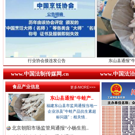
中国视频新闻网.
中国廉政法纪网.
行业协会接连发公告
东山县通报“牛蛙产品抗生素
www.中国法制传媒网.cn
www.中国法治
中国律师在线.中
红船起航处 潮起向未来
广州首
食品产业信息
更多/MORE>>>
东山县通报“牛蛙产..
中国参政网.中
福建东山县市监局通报当地一
企业涉及"牛蛙产品抗生素超
标问题"：相关情..
北京朝阳市场监管局通报“小杨生煎..