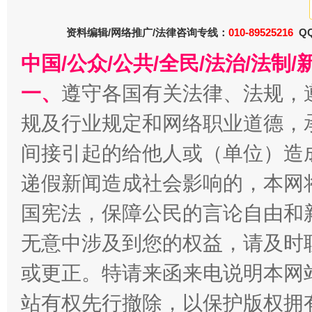
资料编辑/网络推广/法律咨询专线：
010-89525216
QQ
春天里的科技盛宴
中国/公众/公共/全民/法治/法
一、
遵守各国有关法律、法规，
规及行业规定和网络职业道德，
间接引起的给他人或（单位）造
递假新闻造成社会影响的，本网
国宪法，保障公民的言论自由和
巳巳如意，开工大吉！
三轮上
无意中涉及到您的权益，请及时
或更正。特请来函来电说明本网
站有权先行撤除，以保护版权拥有者