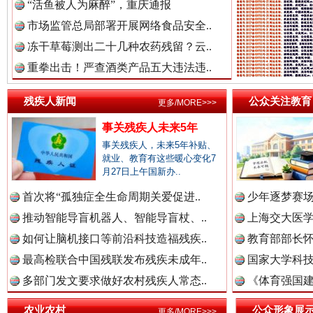
“活鱼被人为麻醉”，重庆通报
市场监管总局部署开展网络食品安全..
冻干草莓测出二十几种农药残留？云..
三年瞒报超千万 隐匿收入偷税被查处..
重拳出击！严查酒类产品五大违法违..
残疾人新闻
公众关注教育
更多/MORE>>>
事关残疾人未来5年
事关残疾人，未来5年补贴、
就业、教育有这些暖心变化7
月27日上午国新办..
首次将“孤独症全生命周期关爱促进..
少年逐梦赛场
推动智能导盲机器人、智能导盲杖、..
上海交大医
祁连巍巍树丰碑
高回报
如何让脑机接口等前沿科技造福残疾..
教育部部长怀
最高检联合中国残联发布残疾未成年..
国家大学科技
多部门发文要求做好农村残疾人常态..
《体育强国建
农业农村
公众形象展
更多/MORE>>>