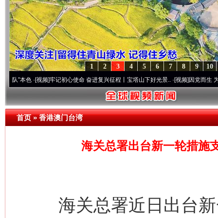
1
2
3
4
5
6
7
8
9
10
色
·[视频]
牢记初心使命 奋进复兴征程丨宝塔山下好光景..
·[视频]
因党而生 为党而战——
首页
»
香港澳门台湾
海关总署出台新一轮措施
海关总署近日出台新一