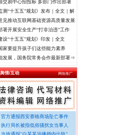
源交易中心招投标 多部门作出部署
监测“十五五”规划》发布｜全文｜解
意见推动互联网基础资源高质量发展
部署开展安全生产“打非治违”工作
建设“十五五”规划》印发｜全文
国家要提升孩子们这些能力素养
“转折之城”激荡..
·[视频]
牢记初心使命 奋进复兴征程丨红船起航处 潮起..
·[视频]
一首
能发展，国务院常务会作最新部署⇒
舆情/互动
网络推广
官方通报西安赛格商场坠亡事件
执行局长被指低俗骚扰女当事人
当地通报"白某某涉嫌婚内出轨"..