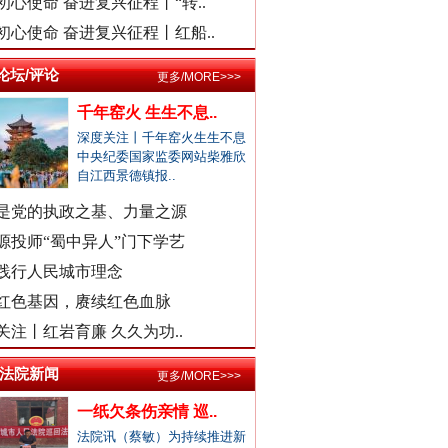
初心使命 奋进复兴征程丨“转..
民警走访吓得家里老人欲轻生？
初心使命 奋进复兴征程丨红船..
总书记与全民健身的故事
安徽颍上县红星镇发布道歉声明
论坛/评论
更多/MORE>>>
医院弄错CT女子被误诊“绝症”
驾车致4死,审理时开贫困证明？
千年窑火 生生不息..
深度关注丨千年窑火生生不息
濉溪县通报黑臭水体流入农灌区
中央纪委国家监委网站柴雅欣
官方通报周口六院医生坠楼身亡
自江西景德镇报..
景区摩托车收费带路设置路障？
是党的执政之基、力量之源
男子曝妻子和公职人员多次开房
源投师“蜀中异人”门下学艺
女子自曝怀孕时摆烂丈夫是副处
践行人民城市理念
警察违停致摩托司机追尾死亡？
红色基因，赓续红色血脉
外交部发布重磅视频：《不跪！》
三亚再通报游客被不明物咬伤离..
关注丨红岩育廉 久久为功..
社区书记开车追撵女子撞伤2人
/法院新闻
更多/MORE>>>
医院回应要求先献血再输血致人..
虎门通报“4车道变3车道车祸”
一纸欠条伤亲情 巡..
法院讯（蔡敏）为持续推进新
爆破拆火车站致周边房屋裂缝？