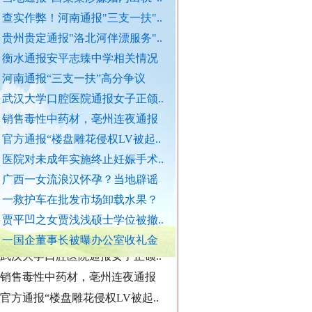
查实作弊！河南通报"三支一扶"..
贵州贵定通报"洛北河伴漂服务"..
外交部发布重磅视频
衡水通报安平志臻中学相关情况
官方通报西安赛格商场坠亡事件
河南通报“三支一扶”高分争议
执行局长被指低俗骚扰女当事人
武汉大学口腔医院通报女子正颌..
当地通报"白某某涉嫌婚内出轨"..
销售毒性中药材，亳州连夜通报
查实作弊！河南通报"三支一扶"..
官方通报“楼盘雕花侵权LV被起..
贵州贵定通报"洛北河伴漂服务"..
医院对未成年实施终止妊娠手术..
衡水通报安平志臻中学相关情况
广西一女流浪汉怀孕？当地辟谣
河南通报“三支一扶”高分争议
一救护车在批发市场卸载水果？
武汉大学口腔医院通报女子正颌..
贾平凹之女贾浅浅硕士学位被撤..
“转折之城”激荡奋进脉搏
销售毒性中药材，亳州连夜通报
一国企董事长被曝办公室收礼金
官方通报“楼盘雕花侵权LV被起..
医院对未成年实施终止妊娠手术..
广西一女流浪汉怀孕？当地辟谣