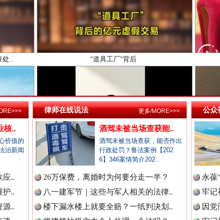
新闻网.中国
新闻网.中国
律师在线说法
公众
ORE>>>
更多/MORE>>>
高回报！网警详解投资理财陷阱
新闻网.中国
核..
酒驾未被当场查获能..
心价值的
酒驾未被当场查获，能否作出
法治新闻
行政处罚？鲁法案例【202
6】346案情简介202..
新闻网.中国
应..
26万保费，离婚时为何要分走一半？
永葆
护..
八一建军节｜这些与军人相关的法律..
牢记
源..
楼下漏水楼上就要全赔？一纸判决划..
因党
新闻网.中国