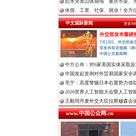
彭水突发山体崩塌 重庆市委、市
中国法治
休假、工资、社保、就业！全方位
中文国际新闻
更多/M
外交部发布重磅
中国法院
7月13日，外交部发
室发布双语视频《南
中国公共新闻网..
巳巳如意，开工大吉！
中方公布：对6家美国实体采取反制
中国检察
中国发起首例对外贸易国家安全
毛宁：高度警惕日本右翼势力借助
2026世界人工智能大会暨人工智能
中国医药
王毅同丹麦外交大臣拉斯穆森会
www.中国公众网.cn
中国企业