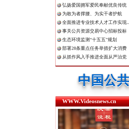
弘扬爱国拥军爱民奉献优良传统
中国公众
为敢为者撑腰、为实干者护航
全面推进专业技术人才工作实现..
事关公共资源交易中心招标投标
中国公民
生态环境监测“十五五”规划
红船起航处 潮起向未来
部署28条重点任务举措扩大消费
从抓作风入手推进全面从严治党
中国公共
中国法制
WWW.Videosnews.cn
中国法治
三年瞒报超千万 隐匿收入偷税被查