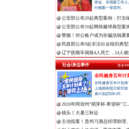
中国全民
资金、非国家工作人
行贿案一审宣判..
公安部公布20起典型案例：打击编
公安部公布10起网络赌球典型案例 
中国公众
警惕！对公账户成为诈骗洗钱重要
衣柜里的秘密
民政部公布9起非法社会组织典型案
辽宁抚顺车祸致4人死亡，24人被问
中国公民
社会/身边事件
更多/M
全民健身五年计划
全民健身五年计划来
中国公共
上场国务院日前印发
身计划(2026-20..
2026年阿坝州“萌芽杯·希望杯”三.
中国法制
镜头丨大暑三秋近
春天里的科技盛宴
主动投案！贵州习酒总经理助理、