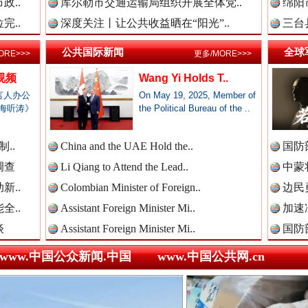
政..
库尔勒市交通运输局组织开展全体党..
绵阳
新闻网.中国
完..
深度关注丨让公共收益晒在“阳光”..
三台
公共国际新闻
全球
ORE>>>
更多/MORE>>>
视频
Wang Yi Holds T..
新闻网.中国
言人办公
On May 19, 2025, Member of
海听涛》
the Political Bureau of the ..
三轮上挤9个人,司机：有保险！
..
China and the UAE Hold the..
国防
新闻网.中国
调查
Li Qiang to Attend the Lead..
中蒙将
新..
Colombian Minister of Foreign..
边民
全..
Assistant Foreign Minister Mi..
加速
新闻网.中国
谈
Assistant Foreign Minister Mi..
国防
www.中国公众新闻.中国
www.中国公共网.cn
新闻网.中国