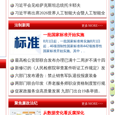
理高级..
习近平会见哈萨克斯坦总统托卡耶夫
习近平将出席2026世界人工智能大会暨人工智能全
全民健身五年计划来了！等你上场
球治理..
法制新闻
更多/MORE>>>
一批国家标准开始实施
8月1日起，一批国家标准将实施8月1日
起，46项强制性国家标准和442项推荐性
国家标准开始实施。其中，..
最高检公安部联合发布办理已满十二周岁不满十四
周岁未..
新修订的《人民检察院审查案件听证工作规定》发
布
六部门发布通告：禁止销售军队退役报废装备
两部门联合印发《养老服务师职业资格制度暂行规
永葆“两个先锋队”本色
定》
促家政服务业高质量发展 九部门出台19条举措..
新闻网.中国
聚焦廉政法纪
更多/MORE>>>
从数据变化看反腐深化