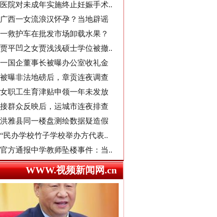
一救护车在批发市场卸载水果？
贾平凹之女贾浅浅硕士学位被撤..
一国企董事长被曝办公室收礼金
被曝非法地磅后，章贡连夜调查
女职工生育津贴申领一年未发放
导游发烟没安好心
接群众反映后，运城市连夜排查
洪雅县同一楼盘测绘数据疑造假
“民办学校竹子学校举办方代表..
官方通报中学教师坠楼事件：当..
市监总局开通打假清源举报渠道
男子献血10年要求免诊查费遭拒
襄阳一村干部超占地建五层楼房
WWW.视频新闻网.cn
西北大学通报“教师贾某某涉嫌..
郴州市通报烟花零售店燃爆事件
总书记心中的头等大事
不准学生带手纸入厕？教委回应