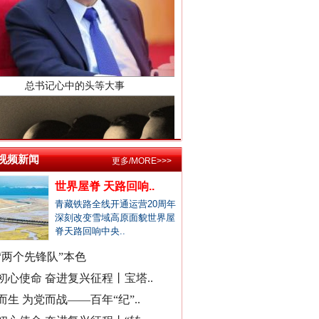
湖南卫健委通报“研究生失联”
县委书记在评论区回复网友诉求
居民在农业农村局上厕所遭辱骂
公立医院医生未完成创收被待岗..
郏县通报"15岁女孩被当街暴打"..
宁波通报患儿术后离世医疗事件
襄阳多家精神病医院被曝骗医保
视频新闻
成都成华区深夜通报"非遗"乱象..
更多/MORE>>>
东部战区发布MV《若一去不回》
官方通报国企董事长打人被拘
世界屋脊 天路回响..
找国土所所长办事被借68万元？
青藏铁路全线开通运营20周年
深刻改变雪域高原面貌世界屋
公务员考生笔试面试第一落选？
脊天路回响中央..
中标公告套网络人名，湖北通报
“两个先锋队”本色
南宁通报“一教师脚踢小学生”
初心使命 奋进复兴征程丨宝塔..
周知！公安部这个举报平台上线..
而生 为党而战——百年“纪”..
村民“从小被父母砍手割耳”？