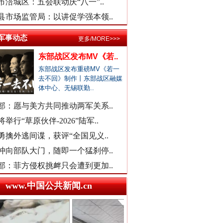
市涪城区：五会联动庆“八一”..
衡水通报安平志臻中学相关情况
县市场监管局：以讲促学强本领..
河南通报“三支一扶”高分争议
军事动态
更多/MORE>>>
武汉大学口腔医院通报女子正颌..
销售毒性中药材，亳州连夜通报
东部战区发布MV《若..
东部战区发布重磅MV《若一
官方通报“楼盘雕花侵权LV被起..
去不回》制作丨东部战区融媒
医院对未成年实施终止妊娠手术..
体中心、无锡联勤..
广西一女流浪汉怀孕？当地辟谣
余华英二审被判死刑
部：愿与美方共同推动两军关系..
一救护车在批发市场卸载水果？
举行“草原伙伴-2026”陆军..
贾平凹之女贾浅浅硕士学位被撤..
勇擒外逃间谍，获评“全国见义..
一国企董事长被曝办公室收礼金
冲向部队大门，随即一个猛刹停..
被曝非法地磅后，章贡连夜调查
部：菲方侵权挑衅只会遭到更加..
女职工生育津贴申领一年未发放
www.中国公共新闻.cn
接群众反映后，运城市连夜排查
洪雅县同一楼盘测绘数据疑造假
“民办学校竹子学校举办方代表..