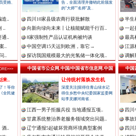
新闻网.中国
员受贿、
告，全面清理并撤销此前颁发
的"大师""名师"及..
造..
四川10家县级农商行获批解散
半生
..
向新向绿向未来丨让核能赋能千行百..
一起
新闻网.中国
通..
8家强制性产品认证机构被约谈
最高
高速路上逆行称"我一路开着双闪"..
..
中国空调15天运到欧洲，靠它→
江源
..
探访我国规模最大的光氢储一体化项..
调解
新闻网.中国
中国省市公众网.中国/中国省市信息网.中国
中国
ORE>>>
来..
让传统村落焕发生机
了！等你
深度关注|留得住青山绿水记
新闻网.中国
《全民健
得住乡愁中央纪委国家监委网
站李灵娜河南省..
.
江西一男子拒服兵役 当地通报五项..
四川
新闻网.中国
甘肃系统整治养老服务领域突出问题..
事故
烦心事变舒心事
酒..
辽宁通报5起破坏营商环境典型案例
四川