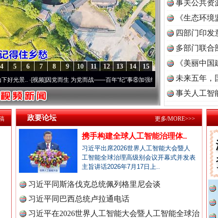
事关公共资
《生态环境
读
四部门印发
多部门联合
《美丽中国
4
5
6
7
8
9
10
11
12
13
14
15
未来五年，
频]
因党而生 为党而战——百年“纪”事⑧加强纪律..
·[视频]
牢记初心使命 奋进复兴征程丨
事关人工智
政要论坛
稿
更多/MORE>>>
携手构建全球人工智能治理体..
习近平出席2026世界人工智能大会暨人
工智能全球治理高级别会议开幕式并发表
主旨讲话2026年7月17日上..
习近平同斯洛伐克总统佩列格里尼会谈
习近平同巴西总统卢拉通电话
习近平在2026世界人工智能大会暨人工智能全球治