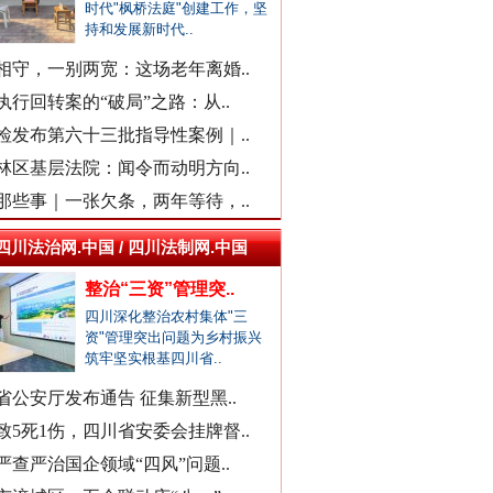
时代"枫桥法庭"创建工作，坚
一医院涉嫌在中药里添加安眠药
持和发展新时代..
柳州鱼峰区教育局发布辟谣声明
相守，一别两宽：这场老年离婚..
福建中医药大学附属人民医院：..
执行回转案的“破局”之路：从..
“市长信箱”出现答复错误问题
检发布第六十三批指导性案例｜..
现场视频！山东舰出扼台东
中日友好医院通报肖某相关问题
林区基层法院：闻令而动明方向..
官方通报“三河广告牌匾改色”
那些事｜一张欠条，两年等待，..
教师被举报用假身份与女生恋爱
四川法治网.中国 / 四川法制网.中国
网民反映新能源充电电价差异大
广西一栋5层楼墙体和地基开裂
整治“三资”管理突..
四川深化整治农村集体"三
天津市委常委、组织部部长周德..
资"管理突出问题为乡村振兴
官方通报西安赛格商场坠亡事件
筑牢坚实根基四川省..
执行局长被指低俗骚扰女当事人
省公安厅发布通告 征集新型黑..
当地通报"白某某涉嫌婚内出轨"..
致5死1伤，四川省安委会挂牌督..
同心逐梦
查实作弊！河南通报"三支一扶"..
严查严治国企领域“四风”问题..
贵州贵定通报"洛北河伴漂服务"..