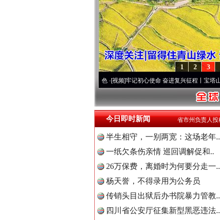
1
2
3
[视频]
永葆“两个先锋队”本色
·[视频]
牢记初心使命 奋进复兴征程丨宝塔山下好光景..
·[视
今日即时新闻
省市州负责人投
半生相守，一别两宽：这场老年..
一纸欠条伤亲情 巡回调解促和..
26万保费，离婚时为何要分走一..
杨天誉，不得录用为公务员
传销头目出狱后办书院暴力管教..
四川省公安厅征集新型黑恶违法..