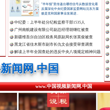
"半年报"里传递出哪些信号从数据变化看
新闻网.中国
反腐深化中央纪委国家监委网站沈东方腐
败是党和国家事业发展进..
中纪委：上半年处分纪检监察干部1535人
新闻网.中国
广州南航建设有限公司副总经理胡继红被查
广州首例，负责人莫某某被刑拘
新疆维吾尔自治区税务局原副局长张英俊被查
黑龙江省佳木斯市副市长仇文会接受审查调查
新闻网.中国
解读上半年全国查处的违反中央八项规定精神问题
数据
新闻网.中国
www.中国视频新闻网.中国
新闻网.中国
处..
“道具工厂”背后