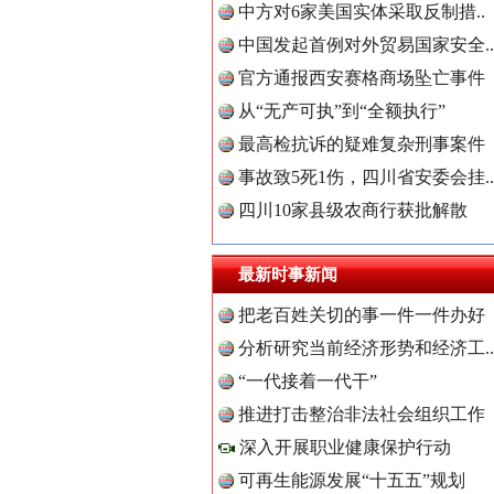
中方对6家美国实体采取反制措..
中国发起首例对外贸易国家安全..
“后车司机肯定在骂我”
官方通报西安赛格商场坠亡事件
从“无产可执”到“全额执行”
最高检抗诉的疑难复杂刑事案件
事故致5死1伤，四川省安委会挂..
四川10家县级农商行获批解散
最新时事新闻
把老百姓关切的事一件一件办好
分析研究当前经济形势和经济工..
世界屋脊 天路回响
“一代接着一代干”
中国全民
推进打击整治非法社会组织工作
深入开展职业健康保护行动
可再生能源发展“十五五”规划