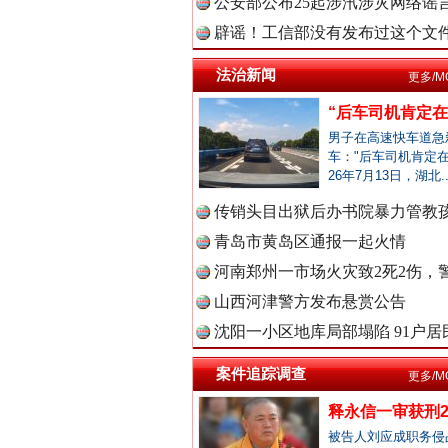
公安部公布25起涉汛涉灾网络谣言
辟谣！工信部没有发布过这个文
一枚“钉子”竟然扎入要害部门
中国视频
法治新闻
更多/M
“后车司机肯定在骂
男子在高速快车道急
车："后车司机肯定在
中国廉政
26年7月13日，湖北.
传销头目出狱后办书院暴力管教孩
青岛市黄岛区通报一起火情
中国律
河南郑州一市场火灾致2死2伤，警
山西河津警方发布悬赏公告
雄关漫道展新颜
沈阳一小区地库局部塌陷 91户居民
中国参
案件追踪调查
更多/M
释永信一审获刑2
被告人刘应成职务侵