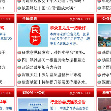
违..
将建筑垃圾交由个人处理，合法吗？
牢记
件！
以案释法｜图“方便”酿成大祸 “..
牢记
生态调度“流量密码”
新闻网.中国
全民参政
公众
ORE>>>
更多/MORE>>>
..
群众意见是一把最好..
刹停
本网评论|群众意见是一把最
骂我"20
好的尺子"学习习近平总书记
法纪网.中国
.
重要论述纵深推进..
子..
征求意见稿发布，对外卖平台“卷补..
基层
四川洪雅县同一楼盘测绘数据相差近..
杨星
师在线.中国
方..
政治监督更加有力有效
全面
深度关注丨激活基层监督神经末梢
传承
“文明之鹰-2025”联训
..
建言献策丨持续提升基层医疗服务水..
深度
政网.中国
财经/企业公司
检察
ORE>>>
更多/MORE>>>
4年
行业协会接连发公告
占、挪用
近日，中国烹饪协会连发公