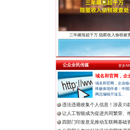
中国法院
中国检察
公众全民传媒
更多/M
祁连巍巍树丰碑
中国医药
域名和官网，企业
域名和官网，企业核
终极体现作者：中国
网总编辑亓淦玉..
中国企业
违法违规收集个人信息！涉及35款
让人工智能成为促进共同繁荣、维
四部门印发意见推动互联网基础资
中国农业