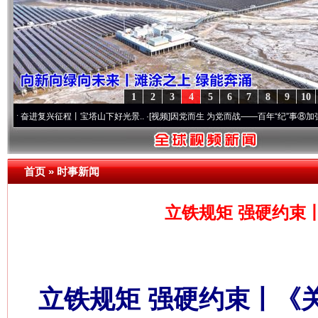
1
2
3
4
5
6
7
8
9
10
兴征程丨宝塔山下好光景..
·[视频]
因党而生 为党而战——百年“纪”事⑧加强纪律..
·[视频
首页
»
时事新闻
立铁规矩 强硬约束
立铁规矩 强硬约束丨《