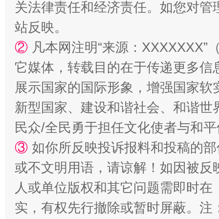
关法律责任和经济责任。如您对管
站反映。
②
凡本网注明“来源：XXXXXX
它媒体，转载目的在于传递更多信
站台名比不上好声名
展示国家的国际形象，增强国家软
新型国家、建设和谐社会、和谐世界
民众/全民勇于担任文化使者与和
③
如你所反映投诉报料和投稿的部
或不文明用语，请谅解！如因被反
人或单位版权和其它问题需即时在
实，有权先行撤除或暂时屏蔽。注
漫山遍野的桃花与雪山、麦地、白藏房
除了