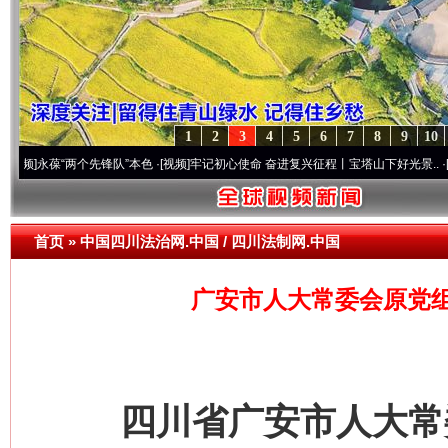
1
2
3
4
5
6
7
8
9
10
葆“两个先锋队”本色
·[视频]
牢记初心使命 奋进复兴征程丨宝塔山下好光景..
·[视频]
因党
首页
»
中国四川法治网.中国 / 四川法制网.中国
广安市人大常委会原党组
四川省广安市人大常委