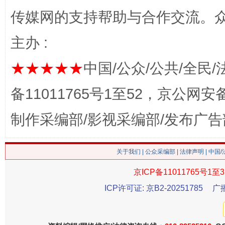
传媒网的支持帮助与合作交流。
主办 :
网上购药对药下症？
★★★★★
中国/公众/公共/全民/
备11011765号1至52，京公网安备：
制作采编部/影视采编部/发布广告
关于我们
|
公众采编部
|
法律声明
| 中国
京ICP备11011765号1至3
这是一记警钟！
谢
ICP许可证: 京B2-20251785
广