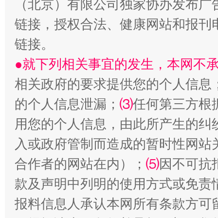
（北京）有限公司独家协办发布广
习近平的博鳌关键词
魏明亮
链接，授权合法、健康网站和报刊
链接。
●就下列相关事宜的发生，本网不
相关政府的要求提供您的个人信息
的个人信息泄漏；
⑶
任何第三方根
用您的个人信息，由此所产生的纠
生
“刷贴”乱象丛生
入或政府管制而造成的暂时性网站
合作者的网站在内）；
⑸
因不可抗
款及声明中列明的使用方式或免责
报料信息人承认本网所有条款方可