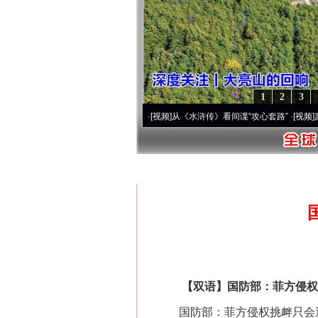
1
2
3
时间，读懂乐至的“诗与远方”
·[视频]
从《水浒传》看间谍“攻心套路”
·[视频]
廉洁文化中
首页
»
全球军事动态
【双语】国防部：菲方侵权挑
国防部：菲方侵权挑衅只会