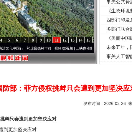
事关公共资
《生态环境
读
四部门印发
多部门联合
《美丽中国
4
5
6
7
8
9
10
11
12
13
14
15
未来五年，
国行丨祁连巍巍树丰碑
·[视频]
微视频 | 三峡也催生？揭秘生态调度“流量密..
·[视频]
廉洁
事关人工智
国防部：菲方侵权挑衅只会遭到更加坚决应
发布时间：2026-03-26 
衅只会遭到更加坚决应对
遭到更加坚决应对