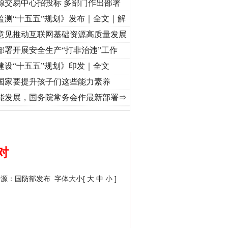
源交易中心招投标 多部门作出部署
监测“十五五”规划》发布｜全文｜解
意见推动互联网基础资源高质量发展
部署开展安全生产“打非治违”工作
建设“十五五”规划》印发｜全文
国家要提升孩子们这些能力素养
文化中国行 | 遵义：雄关漫道展新颜..
·[视频]
衣柜里的秘密
·[视频]
深度关注丨春天里
能发展，国务院常务会作最新部署⇒
网络推广投稿请点击这里>>
对
来源：
国防部发布
字体大小[
大
中
小
]