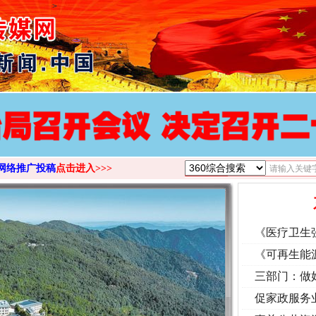
>
网络推广投稿
点击进入>>>
《医疗卫生
《可再生能
三部门：做
促家政服务