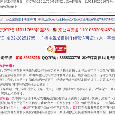
网 经工信部备案：京ICP备11011765号1至52，京公网安备：11011202001678号
部/代理部敬上。
走近一线检察官
我们
|
公众采编部
|
法律声明
| 中国/法制/公共/全民/公众/农业/文化/视频/检察/法院/法治
京ICP备11011765号1至35
京公网安备 11010502051457
证: 京B2-20251785
广播电视节目制作经营许可证:（京）字第3
咨询专线：
010-89525216
QQ在线：3555333776 本传媒网律师团
和免责声明：
德，遵守中国互联网法律法规及行业规定和网络职业道德，承担法律范围内因你的网络
新闻造成社会影响的，本网将追究其相关法律和经济责任。维护各国宪法，保障公民的
藏房
除了知识还要"留白"
我们，我们将在第一时间作出反映或更正。特请来函来电说明本网站提供内容系本人或
治/法制/新闻网等传媒网站衷心致谢！
新闻网等传媒网站，由众全影视文化传媒（北京）有限公司独家协办发布广告。欢迎合法、
并可添加相应链接。
律责任：⑴
本网根据法律规定或相关政府的要求提供您的个人信息；
⑵
由于您将个人
列明的情况使用您的个人信息，由此所产生的纠纷责任；
⑷
任何由于黑客攻击、电脑病
者的网站在内）；
⑸
因不可抗拒导致的任何事态后果；
⑹
本网在各服务条款及声明中列
有条款方可留言和反映投诉报料等讯息投稿，其证明你已经阅读本网条款并承担一切因