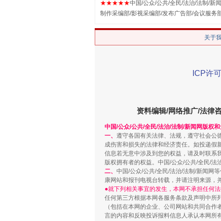
★★★★★
中国/公众/公共/全民/法治/法制/新闻
制作采编部/影视采编部/发布广告部/会议服务
站台名比不上好声名
关于
ICP许可
资料编辑/网络推广/法律
中国/公众/公共/全民/法治/法制/新闻网版权
一、
遵守各国有关法律、法规，遵守社会公
成伤害和损失的法律和经济责任。如投递假
漫山遍野的桃花与雪山、麦地、白
信息若无意中涉及到您的权益，请及时联系
版权拥有者的权益。中国/公众/公共/全民/法
二、
中国/公众/公共/全民/法治/法制/
康网站和报刊电视台转载，并请注明来源，
●就下列相关事宜的发生，本网不承担任何法
任何第三方根据本网各服务条款及声明中所
（包括在本网的企业、公司网站和共同合作
言的内容和反映投诉报料信息人承认本网所