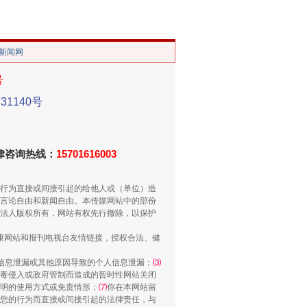
。
“谁都不怕”的他落马了
/新闻网
号
1140号
法律咨询热线：
15701616003
行为直接或间接引起的给他人或（单位）造
言论自由和新闻自由。本传媒网站中的部份
用生命托举生命
法人版权所有，网站有权先行撤除，以保护
健康网站和报刊电视台友情链接，授权合法、健
信息泄漏或其他原因导致的个人信息泄漏；
⑶
毒侵入或政府管制而造成的暂时性网站关闭
明的使用方式或免责情形；
⑺
你在本网站留
您的行为而直接或间接引起的法律责任，与