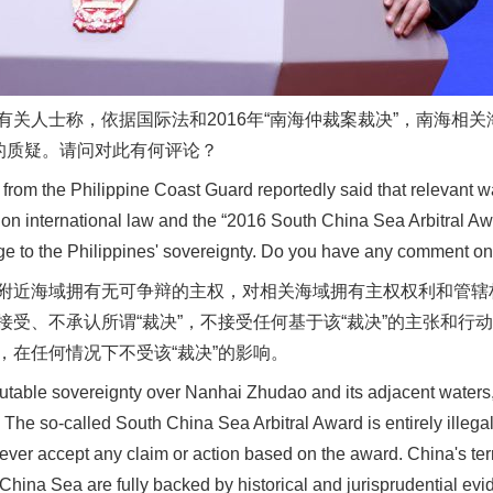
人士称，依据国际法和2016年“南海仲裁案裁决”，南海相关海
权的质疑。请问对此有何评论？
m the Philippine Coast Guard reportedly said that relevant wa
ed on international law and the “2016 South China Sea Arbitral Aw
nge to the Philippines' sovereignty. Do you have any comment on
谢谢有你温暖了四季
海域拥有无可争辩的主权，对相关海域拥有主权权利和管辖权
接受、不承认所谓“裁决”，不接受任何基于该“裁决”的主张和行
，在任何情况下不受该“裁决”的影响。
ble sovereignty over Nanhai Zhudao and its adjacent waters,
. The so-called South China Sea Arbitral Award is entirely illega
 never accept any claim or action based on the award. China's ter
h China Sea are fully backed by historical and jurisprudential ev