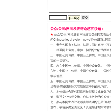
公众/公民/网民发表评论感言须知：
★
公众/公民/网民发表评论感言仅供网友表达个人看法
闻Chinese legal system new
一、遵守各国有关法律、法规，同时遵守《
互
二、尊重网上道德，承担一切因您的行为而直
三、中国公共传媒、中国公众传媒、中国全民传媒China 
解纷+调解+退费，一次搞定
言的一切权利。
四、您在中国公共传媒、中国公众传媒、中国全民传媒Chin
言论，中国公共传媒、中国公众传媒、中国全民传媒China
载或引用。
五、中国公共传媒、中国公众传媒、中国全民传媒China 
员有权保留或删除其管辖留言中的任意内容。
六、本传媒结合现代网络科技影视文化传媒的新
策、影视文化传媒交流。合法有效地为公众服
七、参与本网发表评论感言即表明您已经阅读并
发布，敬请多提宝贵意见！真诚感谢您对本传