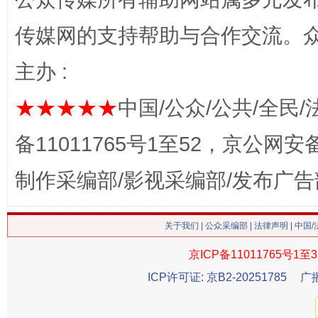
传媒网的支持帮助与合作交流。
主办 :
★★★★★
中国/公众/公共/全民/
备11011765号1至52，京公网安备：
这是一记警钟！
谢
制作采编部/影视采编部/发布广告
关于我们
|
公众采编部
|
法律声明
| 中国
京ICP备11011765号1至3
ICP许可证: 京B2-20251785
广