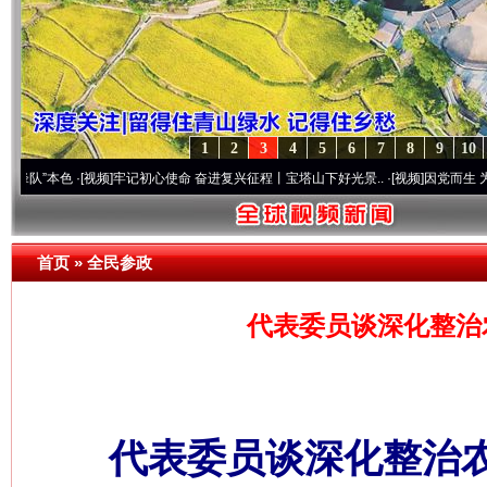
1
2
3
4
5
6
7
8
9
10
色
·[视频]
牢记初心使命 奋进复兴征程丨宝塔山下好光景..
·[视频]
因党而生 为党而战——
首页
»
全民参政
代表委员谈深化整治
​代表委员谈深化整治