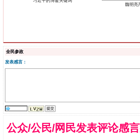
生
“刷贴”乱象丛生
全民参政
发表感言：
公众/公民/网民发表评论感
揭批美国五大"原罪"
"炒