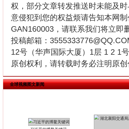
权，部分文章转发推送时未能及时
意侵犯到您的权益烦请告知本网制作采编
今
在谋一域中谋全局
GAN160003，请联系我们将立即删
投稿邮箱：3555333776@QQ
12号（华声国际大厦）1层 1 2
原创权利，请转载时务必注明原创作
全球视频图文新闻
习近平的博鳌关键词
魏明亮