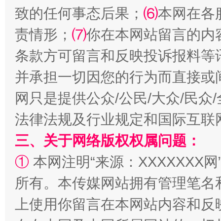
致的任何事态后果；
⑹
本网在各
责情形；
⑺
你在本网站留言的内
条款方可留言和反映投诉报料等
并承担一切因您的行为而直接或
网只是提供公众/公民/大众/民
解纷+调解+退费，一次搞定
法律法规及行业规定和国际互联
三、关于网络版权权属问题：
①
本网注明“来源：XXXXXXX网
所有。本传媒网站拥有管理笔名
上使用你留言在本网站内容和反